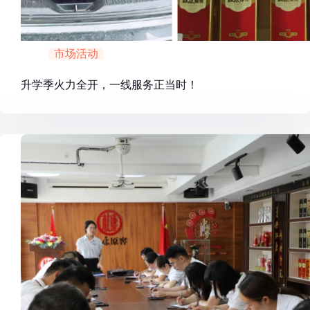
市场活动
升学季火力全开，一线服务正当时！