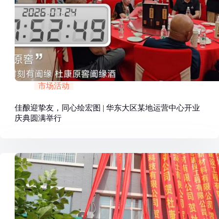
市场活动
佳酿迎挚友，同心绘宏图 | 华东大区某地运营中心开业
庆典圆满举行