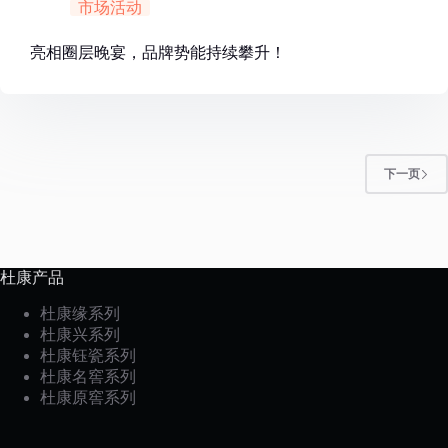
市场活动
亮相圈层晚宴，品牌势能持续攀升！
下一页
杜康产品
杜康缘系列
杜康兴系列
杜康钰瓷系列
杜康名窖系列
杜康原窖系列