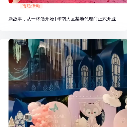
市场活动
新故事，从一杯酒开始 | 华南大区某地代理商正式开业