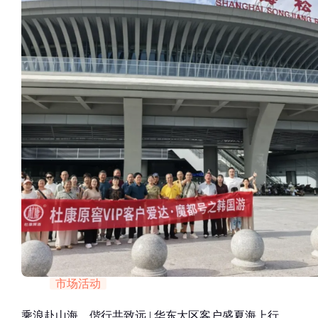
市场活动
乘浪赴山海，偕行共致远 | 华东大区客户盛夏海上行