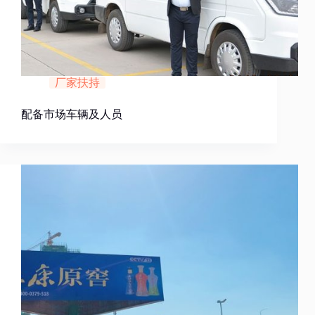
厂家扶持
配备市场车辆及人员