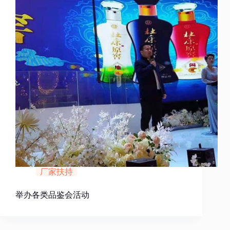
厂家扶持
举办各类品鉴会活动